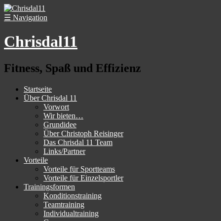
☰
Navigation
Chrisdal11
Fitness, Spaß und Effizienz
Startseite
Über Chrisdal 11
Vorwort
Wir bieten…
Grundidee
Über Christoph Reisinger
Das Chrisdal 11 Team
Links/Partner
Vorteile
Vorteile für Sportteams
Vorteile für Einzelsportler
Trainingsformen
Konditionstraining
Teamtraining
Individualtraining