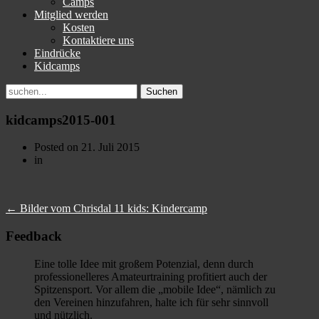
Camps
Mitglied werden
Kosten
Kontaktiere uns
Eindrücke
Kidcamps
Suchen
nach:
kidcamps2015-001
Posted on
21. Juli 2015
in
←
Bilder vom Chrisdal 11 kids: Kindercamp
Feedback
Eine tolle Idee mit großem Potenzial, denn durch
professionelleres Amateurtraining profitiert auch der
Spitzensport. Vor allem die „mobile Idee“, nämlich zu
den Vereinen hinzufahren, halte ich für sehr sinnvoll
und nützlich.