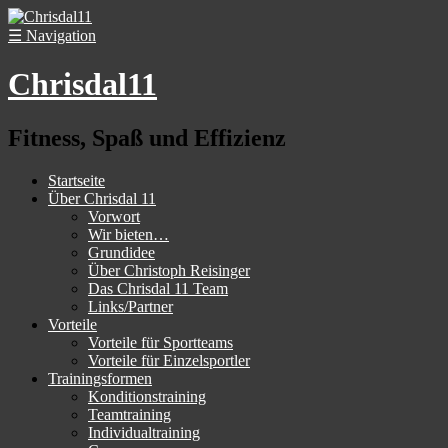
☰
Navigation
Chrisdal11
Fitness, Spaß und Effizienz
Startseite
Über Chrisdal 11
Vorwort
Wir bieten…
Grundidee
Über Christoph Reisinger
Das Chrisdal 11 Team
Links/Partner
Vorteile
Vorteile für Sportteams
Vorteile für Einzelsportler
Trainingsformen
Konditionstraining
Teamtraining
Individualtraining