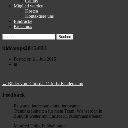
Camps
Mitglied werden
Kosten
Kontaktiere uns
Eindrücke
Kidcamps
Suchen
nach:
kidcamps2015-031
Posted on
21. Juli 2015
in
←
Bilder vom Chrisdal 11 kids: Kindercamp
Feedback
Es waren interessante und innovative
Trainingseinheiten für mein Team. Wir werden in
Zukunft weiter mit Chrisdal11 zusammenarbeiten.
Manfred Uhlig Fußballtrainer