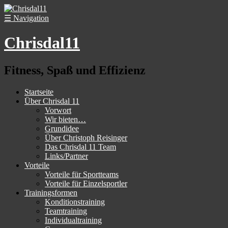
☰
Navigation
Chrisdal11
Fitness, Spaß und Effizienz
Startseite
Über Chrisdal 11
Vorwort
Wir bieten…
Grundidee
Über Christoph Reisinger
Das Chrisdal 11 Team
Links/Partner
Vorteile
Vorteile für Sportteams
Vorteile für Einzelsportler
Trainingsformen
Konditionstraining
Teamtraining
Individualtraining