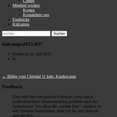
Camps
Mitglied werden
Kosten
Kontaktiere uns
Eindrücke
Kidcamps
Suchen
nach:
kidcamps2015-037
Posted on
21. Juli 2015
in
←
Bilder vom Chrisdal 11 kids: Kindercamp
Feedback
Eine tolle Idee mit großem Potenzial, denn durch
professionelleres Amateurtraining profitiert auch der
Spitzensport. Vor allem die „mobile Idee“, nämlich zu
den Vereinen hinzufahren, halte ich für sehr sinnvoll
und nützlich.