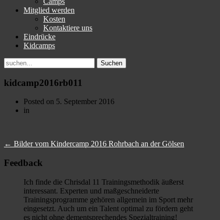
Camps
Mitglied werden
Kosten
Kontaktiere uns
Eindrücke
Kidcamps
Suchen
nach:
kidcamp2016rb011
Posted on
5. September 2016
in
←
Bilder vom Kindercamp 2016 Rohrbach an der Gölsen
Feedback
Ich finde die Chrisdal 11 Trainingsmethodik äußerst
interessant. Experten und maßgeschneiderte
Trainingsprogramme gehören allgemein im Sport mehr
eingesetzt. Auch um ein Talent optimal zu fördern geht
es nicht ohne dementsprechendes Spezialtraining!