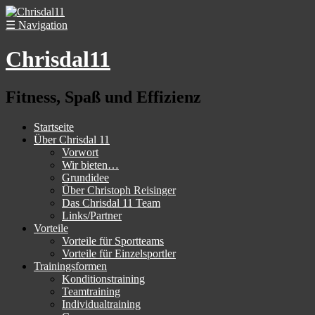
☰
Navigation
Chrisdal11
Fitness, Spaß und Effizienz
Startseite
Über Chrisdal 11
Vorwort
Wir bieten…
Grundidee
Über Christoph Reisinger
Das Chrisdal 11 Team
Links/Partner
Vorteile
Vorteile für Sportteams
Vorteile für Einzelsportler
Trainingsformen
Konditionstraining
Teamtraining
Individualtraining