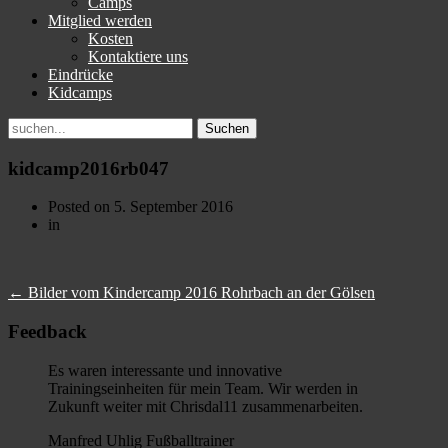
Camps
Mitglied werden
Kosten
Kontaktiere uns
Eindrücke
Kidcamps
Suchen
nach:
kidcamp2016rb047
Posted on
5. September 2016
in
←
Bilder vom Kindercamp 2016 Rohrbach an der Gölsen
Feedback
Es waren interessante und innovative
Trainingseinheiten für mein Team. Wir werden in
Zukunft weiter mit Chrisdal11 zusammenarbeiten.
Manfred Uhlig Fußballtrainer