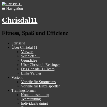
☰
Navigation
Chrisdal11
Fitness, Spaß und Effizienz
Startseite
Über Chrisdal 11
Vorwort
Wir bieten…
Grundidee
Über Christoph Reisinger
Das Chrisdal 11 Team
Links/Partner
Vorteile
Vorteile für Sportteams
Vorteile für Einzelsportler
Trainingsformen
Konditionstraining
Teamtraining
Individualtraining