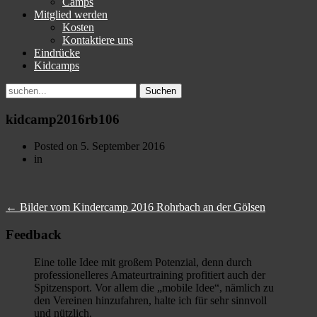
Camps
Mitglied werden
Kosten
Kontaktiere uns
Eindrücke
Kidcamps
Suchen
nach:
kidcamp2016rb106
Posted on
5. September 2016
in
←
Bilder vom Kindercamp 2016 Rohrbach an der Gölsen
Feedback
Eine tolle Idee mit großem Potenzial, denn durch
professionelleres Amateurtraining profitiert auch der
Spitzensport. Vor allem die „mobile Idee“, nämlich zu
den Vereinen hinzufahren, halte ich für sehr sinnvoll
und nützlich.