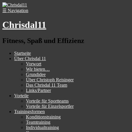
☰
Navigation
Chrisdal11
Fitness, Spaß und Effizienz
Startseite
Über Chrisdal 11
Vorwort
Wir bieten…
Grundidee
Über Christoph Reisinger
Das Chrisdal 11 Team
Links/Partner
Vorteile
Vorteile für Sportteams
Vorteile für Einzelsportler
Trainingsformen
Konditionstraining
Teamtraining
Individualtraining