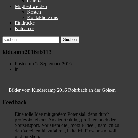
Camps
Mitglied werden
Kosten
Kontaktiere uns
Eindrücke
Kidcamps
Suchen
nach:
kidcamp2016rb113
Posted on
5. September 2016
in
←
Bilder vom Kindercamp 2016 Rohrbach an der Gölsen
Feedback
Eine tolle Idee mit großem Potenzial, denn durch
professionelleres Amateurtraining profitiert auch der
Spitzensport. Vor allem die „mobile Idee“, nämlich zu
den Vereinen hinzufahren, halte ich für sehr sinnvoll
und nützlich.