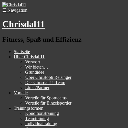
☰
Navigation
Chrisdal11
Fitness, Spaß und Effizienz
Startseite
Über Chrisdal 11
Vorwort
Wir bieten…
Grundidee
Über Christoph Reisinger
Das Chrisdal 11 Team
Links/Partner
Vorteile
Vorteile für Sportteams
Vorteile für Einzelsportler
Trainingsformen
Konditionstraining
Teamtraining
Individualtraining