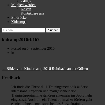
Camps
Mitglied werden
Kosten
Kontaktiere uns
Eindrücke
Kidcamps
Suchen
nach:
kidcamp2016rb167
Posted on
5. September 2016
in
←
Bilder vom Kindercamp 2016 Rohrbach an der Gölsen
Feedback
Ich finde die Chrisdal 11 Trainingsmethodik äußerst
interessant. Experten und maßgeschneiderte
Trainingsprogramme gehören allgemein im Sport mehr
eingesetzt. Auch um ein Talent optimal zu fördern geht
es nicht ohne dementsprechendes Spezialtraining!