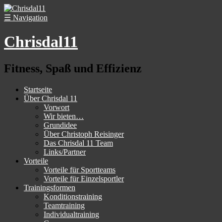
☰
Navigation
Chrisdal11
Fitness, Spaß und Effizienz
Startseite
Über Chrisdal 11
Vorwort
Wir bieten…
Grundidee
Über Christoph Reisinger
Das Chrisdal 11 Team
Links/Partner
Vorteile
Vorteile für Sportteams
Vorteile für Einzelsportler
Trainingsformen
Konditionstraining
Teamtraining
Individualtraining