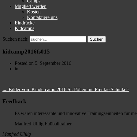
Camps
Mitglied werden
Kosten
Kontaktiere uns
Eindrücke
Kidcamps
Suchen nach:
kidcamp2016fs015
Posted on
5. September 2016
in
←
Bilder vom Kindercamp 2016 St. Pölten mit Frenkie Schinkels
Feedback
Es waren interessante und innovative Trainingseinheiten für 
Manfred Uhlig Fußballtrainer
Manfred Uhlig