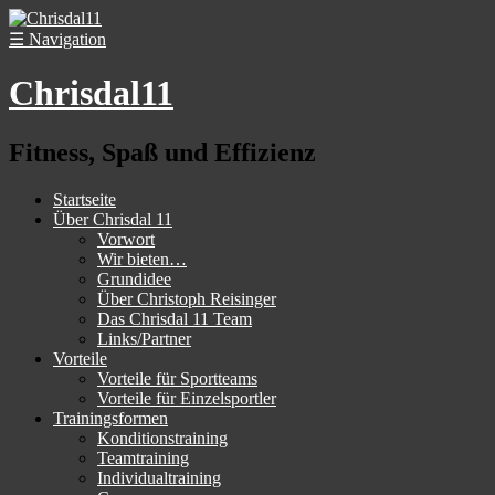
☰
Navigation
Chrisdal11
Fitness, Spaß und Effizienz
Startseite
Über Chrisdal 11
Vorwort
Wir bieten…
Grundidee
Über Christoph Reisinger
Das Chrisdal 11 Team
Links/Partner
Vorteile
Vorteile für Sportteams
Vorteile für Einzelsportler
Trainingsformen
Konditionstraining
Teamtraining
Individualtraining