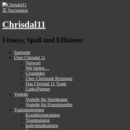
☰
Navigation
Chrisdal11
Fitness, Spaß und Effizienz
Startseite
Über Chrisdal 11
Vorwort
Wir bieten…
Grundidee
Über Christoph Reisinger
Das Chrisdal 11 Team
Links/Partner
Vorteile
Vorteile für Sportteams
Vorteile für Einzelsportler
Trainingsformen
Konditionstraining
Teamtraining
Individualtraining