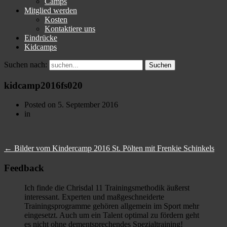
Camps
Mitglied werden
Kosten
Kontaktiere uns
Eindrücke
Kidcamps
Suchen nach:
kidcamp2016fs020
Posted on
5. September 2016
in
←
Bilder vom Kindercamp 2016 St. Pölten mit Frenkie Schinkels
Feedback
Ich finde die Chrisdal 11 Trainingsmethodik äußerst
interessant. Experten und maßgeschneiderte
Trainingsprogramme gehören allgemein im Sport mehr
eingesetzt. Auch um ein Talent optimal zu fördern geht
es nicht ohne dementsprechendes Spezialtraining!