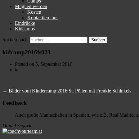
Camps
Mitglied werden
Kosten
Kontaktiere uns
Eindrücke
Kidcamps
Suchen nach:
kidcamp2016fs023
Posted on
5. September 2016
in
←
Bilder vom Kindercamp 2016 St. Pölten mit Frenkie Schinkels
Feedback
Auch große Mannschaften in Spanien, wie z.B. Real Madrid, arb
Daniel Segovia