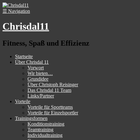
☰
Navigation
Chrisdal11
Fitness, Spaß und Effizienz
Startseite
Über Chrisdal 11
Vorwort
Wir bieten…
Grundidee
Über Christoph Reisinger
Das Chrisdal 11 Team
Links/Partner
Vorteile
Vorteile für Sportteams
Vorteile für Einzelsportler
Trainingsformen
Konditionstraining
Teamtraining
Individualtraining