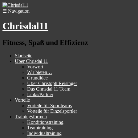
☰
Navigation
Chrisdal11
Fitness, Spaß und Effizienz
Startseite
Über Chrisdal 11
Vorwort
Wir bieten…
Grundidee
Über Christoph Reisinger
Das Chrisdal 11 Team
Links/Partner
Vorteile
Vorteile für Sportteams
Vorteile für Einzelsportler
Trainingsformen
Konditionstraining
Teamtraining
Individualtraining