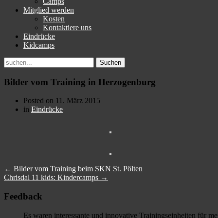
Camps
Mitglied werden
Kosten
Kontaktiere uns
Eindrücke
Kidcamps
Suchen
nach:
Bilder vom Training in Herzogenburg
Posted on
11. März 2015
in
Eindrücke
←
Bilder vom Training beim SKN St. Pölten
Chrisdal 11 kids: Kindercamps
→
Feedback
Es waren interessante und innovative Trainingseinheiten für 