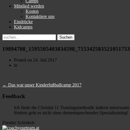
Camps
Mitglied werden
Kosten
Kontaktiere uns
Eindrücke
Kidcamps
Suchen
nach:
19894708_1595505403834598_71534258352105175
Posted on
24. Juli 2017
in
←
Das war unser Kinderfußballcamp 2017
Feedback
Ich finde die Chrisdal 11 Trainingsmethodik äußerst interessa
fördern geht es nicht ohne dementsprechendes Spezialtraining!
Frenkie Schinkels