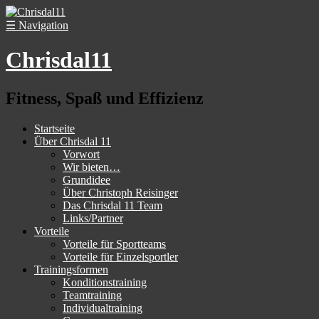
☰
Navigation
Chrisdal11
Fitness, Spaß und Effizienz
Startseite
Über Chrisdal 11
Vorwort
Wir bieten…
Grundidee
Über Christoph Reisinger
Das Chrisdal 11 Team
Links/Partner
Vorteile
Vorteile für Sportteams
Vorteile für Einzelsportler
Trainingsformen
Konditionstraining
Teamtraining
Individualtraining