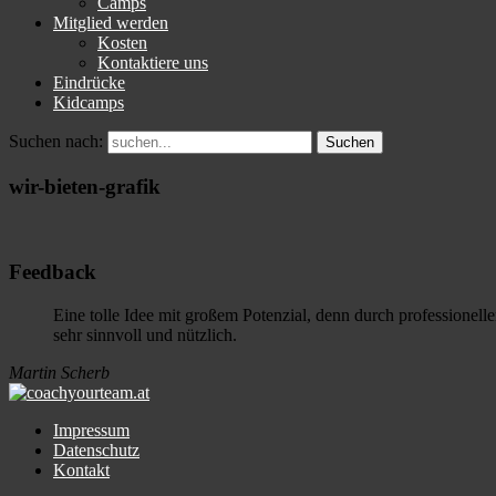
Camps
Mitglied werden
Kosten
Kontaktiere uns
Eindrücke
Kidcamps
Suchen nach:
wir-bieten-grafik
Feedback
Eine tolle Idee mit großem Potenzial, denn durch professionelle
sehr sinnvoll und nützlich.
Martin Scherb
Impressum
Datenschutz
Kontakt