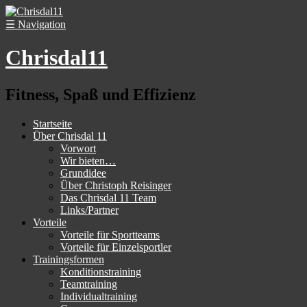
☰
Navigation
Chrisdal11
Fitness, Spaß und Effizienz
Startseite
Über Chrisdal 11
Vorwort
Wir bieten…
Grundidee
Über Christoph Reisinger
Das Chrisdal 11 Team
Links/Partner
Vorteile
Vorteile für Sportteams
Vorteile für Einzelsportler
Trainingsformen
Konditionstraining
Teamtraining
Individualtraining